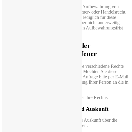
In einigen Fällen sieht der Gesetzgeber die Aufbewahrung von
personenbezogenen Daten vor, etwa im Steuer- oder Handelsrecht.
In diesen Fällen werden die Daten von uns lediglich für diese
gesetzlichen Zwecke weiter gespeichert, aber nicht anderweitig
verarbeitet und nach Ablauf der gesetzlichen Aufbewahrungsfrist
gelöscht.
5 Ihre Rechte als von der
Datenverarbeitung Betroffener
Nach den anwendbaren Gesetzen haben Sie verschiedene Rechte
bezüglich Ihrer personenbezogenen Daten. Möchten Sie diese
Rechte geltend machen, so richten Sie Ihre Anfrage bitte per E-Mail
oder per Post unter eindeutiger Identifizierung Ihrer Person an die in
Ziffer 1 genannte Adresse.
Nachfolgend finden Sie eine Übersicht über Ihre Rechte.
5.1 Recht auf Bestätigung und Auskunft
Sie haben das Recht auf eine übersichtliche Auskunft über die
Verarbeitung Ihrer personenbezogenen Daten.