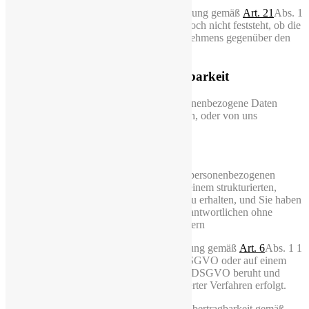
Rechtsansprüchen benötigen, oder
Sie Widerspruch gegen die Verarbeitung gemäß
Art. 21
Abs. 1
DSGVO eingelegt haben, solange noch nicht feststeht, ob die
berechtigten Gründe unseres Unternehmens gegenüber den
Ihren überwiegen.
5.5 Recht auf Datenübertragbarkeit
Sie haben das Recht, Sie betreffende personenbezogene Daten
maschinenlesbar zu erhalten, zu übermitteln, oder von uns
übermitteln zu lasen.
Im Einzelnen:
Sie haben das Recht, die Sie betreffenden personenbezogenen
Daten, die Sie uns bereitgestellt haben, in einem strukturierten,
gängigen und maschinenlesbaren Format zu erhalten, und Sie haben
das Recht, diese Daten einem anderen Verantwortlichen ohne
Behinderung durch uns zu übermitteln, sofern
die Verarbeitung auf einer Einwilligung gemäß
Art. 6
Abs. 1 1
a) DSGVO oder
Art. 9
Abs. 2 a) DSGVO oder auf einem
Vertrag gemäß
Art. 6
Abs. 1 S. 1 b) DSGVO beruht und
die Verarbeitung mithilfe automatisierter Verfahren erfolgt.
Bei der Ausübung Ihres Rechts auf Datenübertragbarkeit gemäß