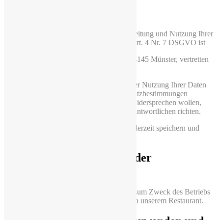
1 Verantwortlicher
Verantwortlicher für die Erhebung, Verarbeitung und Nutzung Ihrer
personenbezogenen Daten im Sinne von Art. 4 Nr. 7 DSGVO ist
Les Cedres UG, Warendorferstraße 161 14145 Münster, vertretten
durch Mohamad Mogharbel
Sofern Sie der Erhebung, Verarbeitung oder Nutzung Ihrer Daten
durch uns nach Maßgabe dieser Datenschutzbestimmungen
insgesamt oder für einzelne Maßnahmen widersprechen wollen,
können Sie Ihren Widerspruch an den Verantwortlichen richten.
Sie können diese Datenschutzerklärung jederzeit speichern und
ausdrucken.
2 Allgemeine Zwecke der
Verarbeitung
Wir verwenden personenbezogene Daten zum Zweck des Betriebs
der Website und zur Terminvereinbarung in unserem Restaurant.