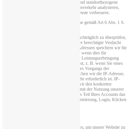
Informationen können wir personalisierte und standortbezogene
Inhalte zur Verfügung stellen und den Datenverkehr analysieren,
Fehler suchen und beheben und unsere Dienste verbessern.
Hierin liegt auch unser berechtigtes Interesse gemäß Art 6 Abs. 1 S.
1 f) DSGVO.
Wir behalten uns vor, die Protokolldaten nachträglich zu überprüfen,
wenn aufgrund konkreter Anhaltspunkte der berechtigte Verdacht
einer rechtswidrigen Nutzung besteht. IP-Adressen speichern wir für
einen begrenzten Zeitraum in den Logfiles, wenn dies für
Sicherheitszwecke erforderlich oder für die Leistungserbringung
oder die Abrechnung einer Leistung nötig ist, z. B. wenn Sie eines
unserer Angebote nutzen. Nach Abbruch des Vorgangs der
Bestellung oder nach Zahlungseingang löschen wir die IP-Adresse,
wenn diese für Sicherheitszwecke nicht mehr erforderlich ist. IP-
Adressen speichern wir auch dann, wenn wir den konkreten
Verdacht einer Straftat im Zusammenhang mit der Nutzung unserer
Website haben. Außerdem speichern wir als Teil Ihres Accounts das
Datum Ihres letzten Besuchs (z.B. bei Registrierung, Login, Klicken
von Links etc.).
3.3 Cookies
Wir verwenden sogenannte Session-Cookies, um unsere Website zu