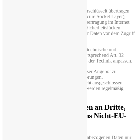
bemüht.
Ihre persönlichen Daten werden bei uns verschlüsselt übertragen.
Wir nutzen das Codierungssystem SSL (Secure Socket Layer),
weisen jedoch darauf hin, dass die Datenübertragung im Internet
(z.B. bei der Kommunikation per E-Mail) Sicherheitslücken
aufweisen kann. Ein lückenloser Schutz der Daten vor dem Zugriff
durch Dritte ist nicht möglich.
Zur Sicherung Ihrer Daten unterhalten wir technische und
organisatorische Sicherungsmaßnahmen entsprechend Art. 32
DSGVO, die wir immer wieder dem Stand der Technik anpassen.
Wir gewährleisten außerdem nicht, dass unser Angebot zu
bestimmten Zeiten zur Verfügung steht; Störungen,
Unterbrechungen oder Ausfälle können nicht ausgeschlossen
werden. Die von uns verwendeten Server werden regelmäßig
sorgfältig gesichert.
7 Weitergabe von Daten an Dritte,
keine Datenübertragung ins Nicht-EU-
Ausland
Grundsätzlich verwenden wir Ihre personenbezogenen Daten nur