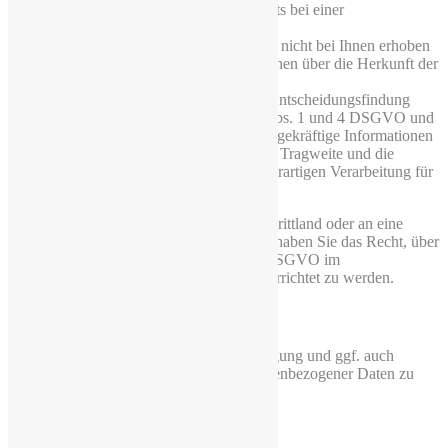
das Bestehen eines Beschwerderechts bei einer
Aufsichtsbehörde;
wenn die personenbezogenen Daten nicht bei Ihnen erhoben
werden, alle verfügbaren Informationen über die Herkunft der
Daten;
das Bestehen einer automatisierten Entscheidungsfindung
einschließlich Profiling gemäß
22
Abs. 1 und 4 DSGVO und
– zumindest in diesen Fällen – aussagekräftige Informationen
über die involvierte Logik sowie die Tragweite und die
angestrebten Auswirkungen einer derartigen Verarbeitung für
Sie.
Werden personenbezogene Daten an ein Drittland oder an eine
internationale Organisation übermittelt, so haben Sie das Recht, über
die geeigneten Garantien gemäß Art. 46 DSGVO im
Zusammenhang mit der Übermittlung unterrichtet zu werden.
5.2 Recht auf Berichtigung
Sie haben das Recht, von uns die Berichtigung und ggf. auch
Vervollständigung Sie betreffender personenbezogener Daten zu
verlangen.
Im Einzelnen: