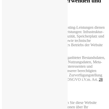
3 Welche Daten wir verwenden und
warum
3.1 Hosting
Die von uns in Anspruch genommenen Hosting-Leistungen dienen
der Zurverfügungstellung der folgenden Leistungen: Infrastruktur-
und Plattformdienstleistungen, Rechenkapazität, Speicherplatz und
Datenbankdienste, Sicherheitsleistungen sowie technische
Wartungsleistungen, die wir zum Zweck des Betriebs der Website
einsetzen.
Hierbei verarbeiten wir, bzw. unser Hostinganbieter Bestandsdaten,
Kontaktdaten, Inhaltsdaten, Vertragsdaten, Nutzungsdaten, Meta-
und Kommunikationsdaten von Kunden, Interessenten und
Besuchern dieser Website auf Grundlage unserer berechtigten
Interessen an einer effizienten und sicheren Zurverfügungstellung
unserer Website gem. Art.
6
Abs. 1 S. 1 f) DSGVO i.V.m. Art.
28
DSGVO.
3.2 Zugriffsdaten
Wir sammeln Informationen über Sie, wenn Sie diese Website
nutzen. Wir erfassen automatisch Informationen über Ihr