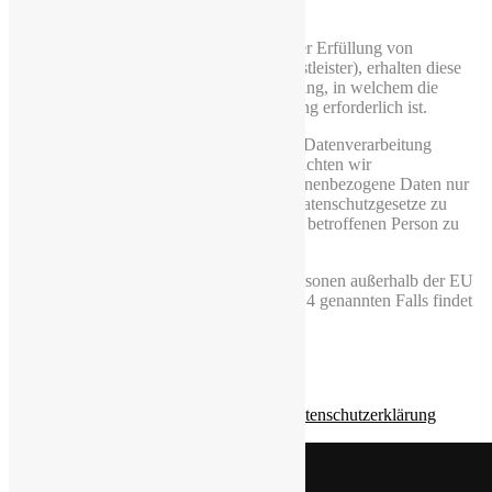
innerhalb unseres Unternehmens.
Wenn und soweit wir Dritte im Rahmen der Erfüllung von
Verträgen einschalten (etwa Logistik-Dienstleister), erhalten diese
personenbezogene Daten nur in dem Umfang, in welchem die
Übermittlung für die entsprechende Leistung erforderlich ist.
Für den Fall, dass wir bestimmte Teile der Datenverarbeitung
auslagern („Auftragsverarbeitung“), verpflichten wir
Auftragsverarbeiter vertraglich dazu, personenbezogene Daten nur
im Einklang mit den Anforderungen der Datenschutzgesetze zu
verwenden und den Schutz der Rechte der betroffenen Person zu
gewährleisten.
Eine Datenübertragung an Stellen oder Personen außerhalb der EU
außerhalb des in dieser Erklärung in Ziffer 4 genannten Falls findet
nicht statt und ist nicht geplant.
Home page
2020 Les Cèdres Gastronomie UG
©
made with
by
dgh-maker
|
Impressum
Datenschutzerklärung
♥
Durch die weitere Nutzung der Website stimmen Sie der
Les Cedres
Verwendung von Cookies zu.
Mehr Informationen
Zustimmen