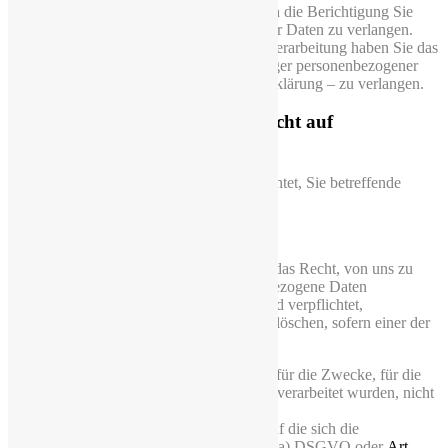
Sie haben das Recht, von uns unverzüglich die Berichtigung Sie
betreffender unrichtiger personenbezogener Daten zu verlangen.
Unter Berücksichtigung der Zwecke der Verarbeitung haben Sie das
Recht, die Vervollständigung unvollständiger personenbezogener
Daten – auch mittels einer ergänzenden Erklärung – zu verlangen.
5.3 Recht auf Löschung (“Recht auf
Vergessenwerden”)
In einer Reihe von Fällen sind wir verpflichtet, Sie betreffende
personenbezogene Daten zu löschen.
Im Einzelnen:
Sie haben gemäß Art. 17 Abs. 1 DSGVO das Recht, von uns zu
verlangen, dass Sie betreffende personenbezogene Daten
unverzüglich gelöscht werden, und wir sind verpflichtet,
personenbezogene Daten unverzüglich zu löschen, sofern einer der
folgenden Gründe zutrifft:
Die personenbezogenen Daten sind für die Zwecke, für die
sie erhoben oder auf sonstige Weise verarbeitet wurden, nicht
mehr notwendig.
Sie widerrufen Ihre Einwilligung, auf die sich die
Verarbeitung gemäß
Art. 6
Abs. 1 1 a) DSGVO oder
Art.