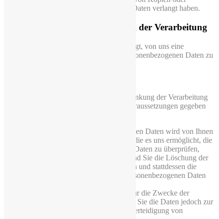
Replikationen dieser personenbezogenen Daten verlangt haben.
5.4 Recht auf Einschränkung der Verarbeitung
In einer Reihe von Fällen sind Sie berechtigt, von uns eine
Einschränkung der Verarbeitung Ihrer personenbezogenen Daten zu
verlangen.
Im Einzelnen:
Sie haben das Recht, von uns die Einschränkung der Verarbeitung
zu verlangen, wenn eine der folgenden Voraussetzungen gegeben
ist:
die Richtigkeit der personenbezogenen Daten wird von Ihnen
bestritten, und zwar für eine Dauer, die es uns ermöglicht, die
Richtigkeit der personenbezogenen Daten zu überprüfen,
die Verarbeitung unrechtmäßig ist und Sie die Löschung der
personenbezogenen Daten ablehnten und stattdessen die
Einschränkung der Nutzung der personenbezogenen Daten
verlangt haben;
wir die personenbezogenen Daten für die Zwecke der
Verarbeitung nicht länger benötigen, Sie die Daten jedoch zur
Geltendmachung, Ausübung oder Verteidigung von