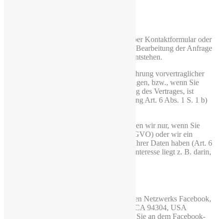
werden.
3.4 E-Mail Kontakt
Wenn Sie mit uns in Kontakt treten (z. B. per Kontaktformular oder
E-Mail), verarbeiten wir Ihre Angaben zur Bearbeitung der Anfrage
sowie für den Fall, dass Anschlussfragen entstehen.
Erfolgt die Datenverarbeitung zur Durchführung vorvertraglicher
Maßnahmen, die auf Ihre Anfrage hin erfolgen, bzw., wenn Sie
bereits unser Kunde sind, zur Durchführung des Vertrages, ist
Rechtsgrundlage für diese Datenverarbeitung Art. 6 Abs. 1 S. 1 b)
DSGVO.
Weitere personenbezogene Daten verarbeiten wir nur, wenn Sie
dazu einwilligen (Art. 6 Abs. 1 S. 1 a) DSGVO) oder wir ein
berechtigtes Interesse an der Verarbeitung Ihrer Daten haben (Art. 6
Abs. 1 S. 1 f) DSGVO). Ein berechtigtes Interesse liegt z. B. darin,
auf Ihre E-Mail zu antworten.
3.5 Facebook-Plugins
Auf unseren Seiten sind Plugins des sozialen Netzwerks Facebook,
1601 South California Avenue, Palo Alto, CA 94304, USA
integriert. Die Facebook-Plugins erkennen Sie an dem Facebook-