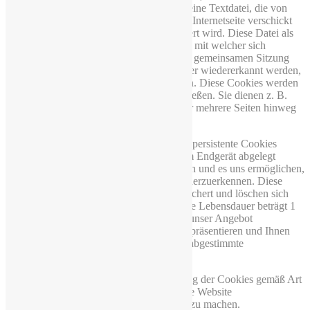
optimieren. Ein Session-Cookie ist eine kleine Textdatei, die von
den jeweiligen Servern beim Besuch einer Internetseite verschickt
und auf Ihrer Festplatte zwischengespeichert wird. Diese Datei als
solche enthält eine sogenannte Session-ID, mit welcher sich
verschiedene Anfragen Ihres Browsers der gemeinsamen Sitzung
zuordnen lassen. Dadurch kann Ihr Rechner wiedererkannt werden,
wenn Sie auf unsere Website zurückkehren. Diese Cookies werden
gelöscht, nachdem Sie Ihren Browser schließen. Sie dienen z. B.
dazu, dass Sie die Warenkorbfunktion über mehrere Seiten hinweg
nutzen können.
Wir verwenden in geringem Umfang auch persistente Cookies
(ebenfalls kleine Textdateien, die auf Ihrem Endgerät abgelegt
werden), die auf Ihrem Endgerät verbleiben und es uns ermöglichen,
Ihren Browser beim nächsten Besuch wiederzuerkennen. Diese
Cookies werden auf Ihrer Festplatte gespeichert und löschen sich
nach der vorgegebenen Zeit von allein. Ihre Lebensdauer beträgt 1
Monat bis 10 Jahre. So können wir Ihnen unser Angebot
nutzerfreundlicher, effektiver und sicherer präsentieren und Ihnen
beispielsweise speziell auf Ihre Interessen abgestimmte
Informationen auf der Seite anzeigen.
Unser berechtigtes Interesse an der Nutzung der Cookies gemäß Art
6 Abs. 1 S. 1 f) DSGVO liegt darin, unsere Website
nutzerfreundlicher, effektiver und sicherer zu machen.