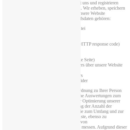
Nutzungsverhalten und Ihre Interaktion mit uns und registrieren
Daten zu Ihrem Computer oder Mobilgerät. Wir erheben, speichern
und nutzen Daten über jeden Zugriff auf unsere Website
(sogenannte Serverlogfiles). Zu den Zugriffsdaten gehören:
Name und URL der abgerufenen Datei
Datum und Uhrzeit des Abrufs
übertragene Datenmenge
Meldung über erfolgreichen Abruf (HTTP response code)
Browsertyp und Browserversion
Betriebssystem
Referer URL (d.h. die zuvor besuchte Seite)
Websites, die vom System des Nutzers über unsere Website
aufgerufen werden
Internet-Service-Provider des Nutzers
IP-Adresse und der anfragende Provider
Wir nutzen diese Protokolldaten ohne Zuordnung zu Ihrer Person
oder sonstiger Profilerstellung für statistische Auswertungen zum
Zweck des Betriebs, der Sicherheit und der Optimierung unserer
Website, aber auch zur anonymen Erfassung der Anzahl der
Besucher auf unserer Website (traffic) sowie zum Umfang und zur
Art der Nutzung unserer Website und Dienste, ebenso zu
Abrechnungszwecken, um die Anzahl der von
Kooperationspartnern erhaltenen Clicks zu messen. Aufgrund dieser