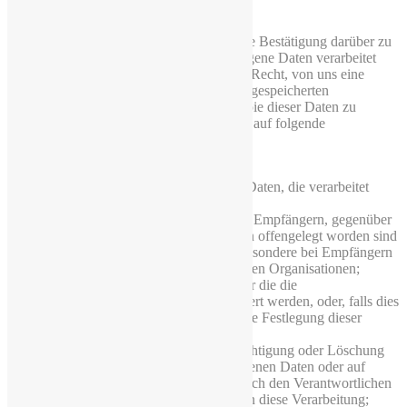
Im Einzelnen:
Sie haben jederzeit das Recht, von uns eine Bestätigung darüber zu
erhalten, ob Sie betreffende personenbezogene Daten verarbeitet
werden. Ist dies der Fall, so haben Sie das Recht, von uns eine
unentgeltliche Auskunft über die zu Ihnen gespeicherten
personenbezogenen Daten nebst einer Kopie dieser Daten zu
verlangen. Des Weiteren besteht ein Recht auf folgende
Informationen:
die Verarbeitungszwecke;
die Kategorien personenbezogener Daten, die verarbeitet
werden;
die Empfänger oder Kategorien von Empfängern, gegenüber
denen die personenbezogenen Daten offengelegt worden sind
oder noch offengelegt werden, insbesondere bei Empfängern
in Drittländern oder bei internationalen Organisationen;
falls möglich, die geplante Dauer, für die die
personenbezogenen Daten gespeichert werden, oder, falls dies
nicht möglich ist, die Kriterien für die Festlegung dieser
Dauer;
das Bestehen eines Rechts auf Berichtigung oder Löschung
der Sie betreffenden personenbezogenen Daten oder auf
Einschränkung der Verarbeitung durch den Verantwortlichen
oder eines Widerspruchsrechts gegen diese Verarbeitung;