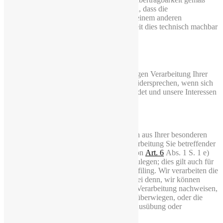
Absatz 1 haben Sie das Recht, zu erwirken, dass die
personenbezogenen Daten direkt von uns einem anderen
Verantwortlichen übermittelt werden, soweit dies technisch machbar
ist.
5.6 Widerspruchsrecht
Sie haben das Recht, auch einer rechtmäßigen Verarbeitung Ihrer
personenbezogenen Daten durch uns zu widersprechen, wenn sich
dies aus Ihrer besonderen Situation begründet und unsere Interessen
an der Verarbeitung nicht überwiegen.
Im Einzelnen:
Sie haben das Recht, aus Gründen, die sich aus Ihrer besonderen
Situation ergeben, jederzeit gegen die Verarbeitung Sie betreffender
personenbezogener Daten, die aufgrund von
Art. 6
Abs. 1 S. 1 e)
oder f) DSGVO erfolgt, Widerspruch einzulegen; dies gilt auch für
ein auf diese Bestimmungen gestütztes Profiling. Wir verarbeiten die
personenbezogenen Daten nicht mehr, es sei denn, wir können
zwingende schutzwürdige Gründe für die Verarbeitung nachweisen,
die Ihre Interessen, Rechte und Freiheiten überwiegen, oder die
Verarbeitung dient der Geltendmachung, Ausübung oder
Verteidigung von Rechtsansprüchen.