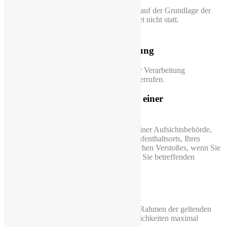
Eine automatisierte Entscheidungsfindung auf der Grundlage der
erhobenen personenbezogenen Daten findet nicht statt.
5.8 Recht auf Widerruf einer
datenschutzrechtlichen Einwilligung
Sie haben das Recht, eine Einwilligung zur Verarbeitung
personenbezogener Daten jederzeit zu widerrufen.
5.9 Recht auf Beschwerde bei einer
Aufsichtsbehörde
Sie haben das Recht auf Beschwerde bei einer Aufsichtsbehörde,
insbesondere in dem Mitgliedstaat Ihres Aufenthaltsorts, Ihres
Arbeitsplatzes oder des Orts des mutmaßlichen Verstoßes, wenn Sie
der Ansicht sind, dass die Verarbeitung der Sie betreffenden
personenbezogenen Daten rechtswidrig ist.
6 Datensicherheit
Wir sind um die Sicherheit Ihrer Daten im Rahmen der geltenden
Datenschutzgesetze und technischen Möglichkeiten maximal