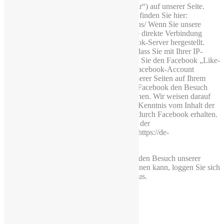
Logo oder dem “Like-Button” (“Gefällt mir“) auf unserer Seite.
Eine Übersicht über die Facebook-Plugins finden Sie hier:
http://developers.facebook.com/docs/plugins/ Wenn Sie unsere
Seiten besuchen, wird über das Plugin eine direkte Verbindung
zwischen Ihrem Browser und dem Facebook-Server hergestellt.
Facebook erhält dadurch die Information, dass Sie mit Ihrer IP-
Adresse unsere Seite besucht haben. Wenn Sie den Facebook „Like-
Button“ anklicken während Sie in Ihrem Facebook-Account
eingeloggt sind, können Sie die Inhalte unserer Seiten auf Ihrem
Facebook-Profil verlinken. Dadurch kann Facebook den Besuch
unserer Seiten Ihrem Benutzerkonto zuordnen. Wir weisen darauf
hin, dass wir als Anbieter der Seiten keine Kenntnis vom Inhalt der
übermittelten Daten sowie deren Nutzung durch Facebook erhalten.
Weitere Informationen hierzu finden Sie in der
Datenschutzerklärung von facebook unter https://de-
de.facebook.com/policy.php
Wenn Sie nicht wünschen, dass Facebook den Besuch unserer
Seiten Ihrem Facebook-Nutzerkonto zuordnen kann, loggen Sie sich
bitte aus Ihrem Facebook-Benutzerkonto aus.
Quelle: eRecht24.de
3.6 Google Maps