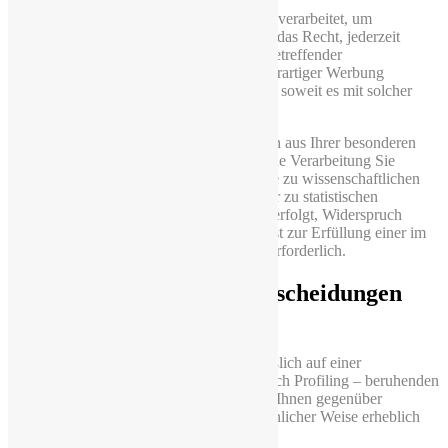
Werden personenbezogene Daten von uns verarbeitet, um
Direktwerbung zu betreiben, so haben Sie das Recht, jederzeit
Widerspruch gegen die Verarbeitung Sie betreffender
personenbezogener Daten zum Zwecke derartiger Werbung
einzulegen; dies gilt auch für das Profiling, soweit es mit solcher
Direktwerbung in Verbindung steht.
Sie haben das Recht, aus Gründen, die sich aus Ihrer besonderen
Situation ergeben, gegen die Sie betreffende Verarbeitung Sie
betreffender personenbezogener Daten, die zu wissenschaftlichen
oder historischen Forschungszwecken oder zu statistischen
Zwecken gemäß
Art. 89
Abs. 1 DSGVO erfolgt, Widerspruch
einzulegen, es sei denn, die Verarbeitung ist zur Erfüllung einer im
öffentlichen Interesse liegenden Aufgabe erforderlich.
5.7 Automatisierte Entscheidungen
einschließlich Profiling
Sie haben das Recht, nicht einer ausschließlich auf einer
automatisierten Verarbeitung – einschließlich Profiling – beruhenden
Entscheidung unterworfen zu werden, die Ihnen gegenüber
rechtliche Wirkung entfaltet oder Sie in ähnlicher Weise erheblich
beeinträchtigt.