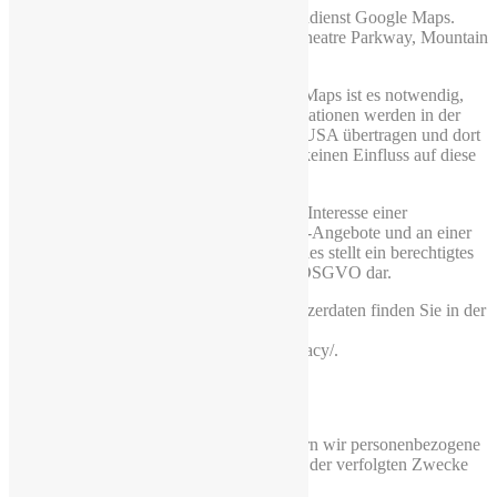
Diese Seite nutzt über eine API den Kartendienst Google Maps.
Anbieter ist die Google Inc., 1600 Amphitheatre Parkway, Mountain
View, CA 94043, USA.
Zur Nutzung der Funktionen von Google Maps ist es notwendig,
Ihre IP Adresse zu speichern. Diese Informationen werden in der
Regel an einen Server von Google in den USA übertragen und dort
gespeichert. Der Anbieter dieser Seite hat keinen Einfluss auf diese
Datenübertragung.
Die Nutzung von Google Maps erfolgt im Interesse einer
ansprechenden Darstellung unserer Online-Angebote und an einer
leichten Auffindbarkeit des Restaurants. Dies stellt ein berechtigtes
Interesse im Sinne von Art. 6 Abs. 1 lit. f DSGVO dar.
Mehr Informationen zum Umgang mit Nutzerdaten finden Sie in der
Datenschutzerklärung von Google:
https://www.google.de/intl/de/policies/privacy/.
4 Speicherdauer
Sofern nicht spezifisch angegeben speichern wir personenbezogene
Daten nur so lange, wie dies zur Erfüllung der verfolgten Zwecke
notwendig ist.