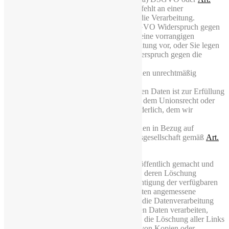
9
Abs. 2 a) DSGVO stützte, und es fehlt an einer
anderweitigen Rechtsgrundlage für die Verarbeitung.
Sie legen gemäß
Art. 21
Abs. 1 DSGVO Widerspruch gegen
die Verarbeitung ein und es liegen keine vorrangigen
berechtigten Gründe für die Verarbeitung vor, oder Sie legen
gemäß
Art. 21
Abs. 2 DSGVO Widerspruch gegen die
Verarbeitung ein.
Die personenbezogenen Daten wurden unrechtmäßig
verarbeitet.
Die Löschung der personenbezogenen Daten ist zur Erfüllung
einer rechtlichen Verpflichtung nach dem Unionsrecht oder
dem Recht der Mitgliedstaaten erforderlich, dem wir
unterliegen.
Die personenbezogenen Daten wurden in Bezug auf
angebotene Dienste der Informationsgesellschaft gemäß
Art.
8
Abs. 1 DSGVO erhoben.
Haben wir die personenbezogenen Daten öffentlich gemacht und
sind wir gemäß Art. 17 Abs. 1 DSGVO zu deren Löschung
verpflichtet, so treffen wir unter Berücksichtigung der verfügbaren
Technologie und der Implementierungskosten angemessene
Maßnahmen, auch technischer Art, um für die Datenverarbeitung
Verantwortliche, die die personenbezogenen Daten verarbeiten,
darüber zu informieren, dass Sie von ihnen die Löschung aller Links
zu diesen personenbezogenen Daten oder von Kopien oder