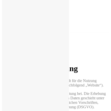
0251 922 66 29
lescedres@t-online.de
Warendorferstraße 161, 48145 Münster
Speisekarte
Galerie
Partyservice
Anfahrt
Kontakt
Datenschutzerklärung
Die nachfolgende Datenschutzerklärung gilt für die Nutzung
unseres Online-Angebots Lescedres.de (nachfolgend „Website“).
Wir messen dem Datenschutz große Bedeutung bei. Die Erhebung
und Verarbeitung Ihrer personenbezogenen Daten geschieht unter
Beachtung der geltenden datenschutzrechtlichen Vorschriften,
insbesondere der Datenschutzgrundverordnung (DSGVO).