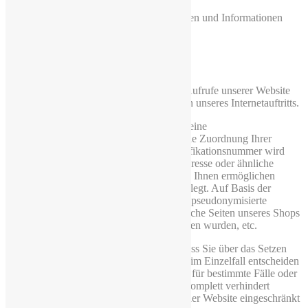
In den Cookies werden etwa folgende Daten und Informationen
gespeichert:
Log-In-Informationen
Spracheinstellungen
eingegebene Suchbegriffe
Informationen über die Anzahl der Aufrufe unserer Website
sowie Nutzung einzelner Funktionen unseres Internetauftritts.
Bei Aktivierung des Cookies wird diesem eine
Identifikationsnummer zugewiesen und eine Zuordnung Ihrer
personenbezogenen Daten zu dieser Identifikationsnummer wird
nicht vorgenommen. Ihr Name, Ihre IP-Adresse oder ähnliche
Daten, die eine Zuordnung des Cookies zu Ihnen ermöglichen
würden, werden nicht in den Cookie eingelegt. Auf Basis der
Cookie-Technologie erhalten wir lediglich pseudonymisierte
Informationen, beispielsweise darüber, welche Seiten unseres Shops
besucht wurden, welche Produkte angesehen wurden, etc.
Sie können Ihren Browser so einstellen, dass Sie über das Setzen
von Cookies vorab informiert werden und im Einzelfall entscheiden
können, ob Sie die Annahme von Cookies für bestimmte Fälle oder
generell ausschließen, oder dass Cookies komplett verhindert
werden. Dadurch kann die Funktionalität der Website eingeschränkt